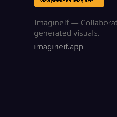
View profile on ImagineIf →
ImagineIf — Collaborati
generated visuals.
imagineif.app