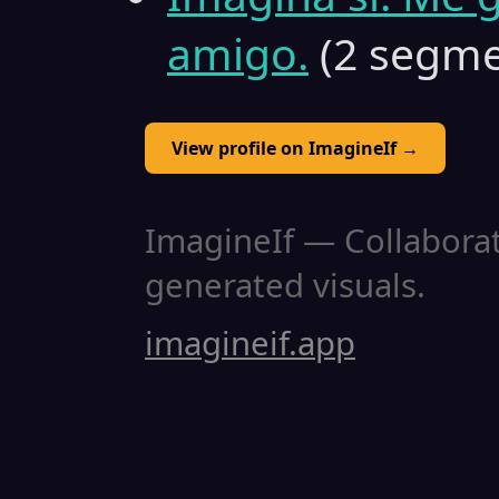
amigo.
(2 segme
View profile on ImagineIf →
ImagineIf — Collaborati
generated visuals.
imagineif.app