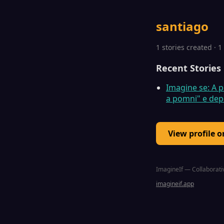
santiago
1 stories created · 
Recent Stories
Imagine se: A p
a pomni" e dep
View profile 
ImagineIf — Collaborativ
imagineif.app