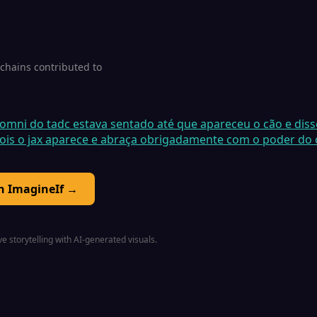
1 chains contributed to
omni do tadc estava sentado até que apareceu o cão e disse
ois o jax aparece e abraça obrigadamente com o poder do 
on ImagineIf →
e storytelling with AI-generated visuals.