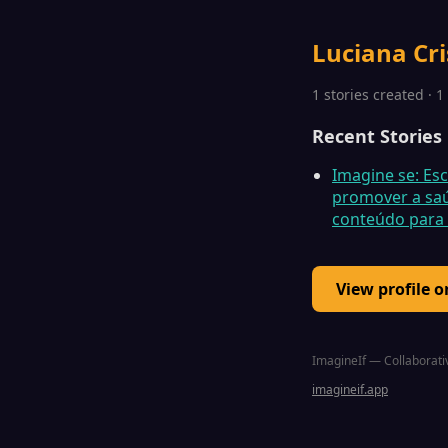
Luciana Cri
1 stories created · 
Recent Stories
Imagine se: Esc
promover a saú
conteúdo para 
View profile 
ImagineIf — Collaborativ
imagineif.app