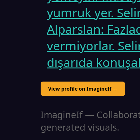
yumruk yer. Seli
Alparslan: Fazla
vermiyorlar. Sel
dışarıda konuşa
View profile on ImagineIf →
ImagineIf — Collaborati
generated visuals.