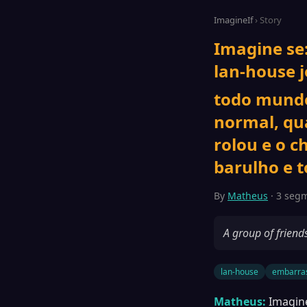
ImagineIf
› Story
Imagine se
lan-house 
todo mundo,
normal, qu
rolou e o c
barulho e 
By
Matheus
· 3 segm
A group of frien
lan-house
embarra
Matheus:
Imagin