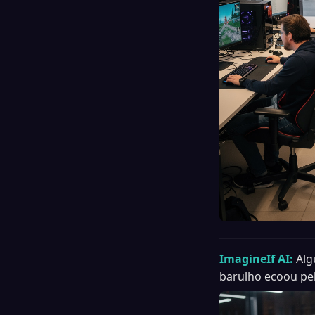
ImagineIf AI:
Alg
barulho ecoou pel