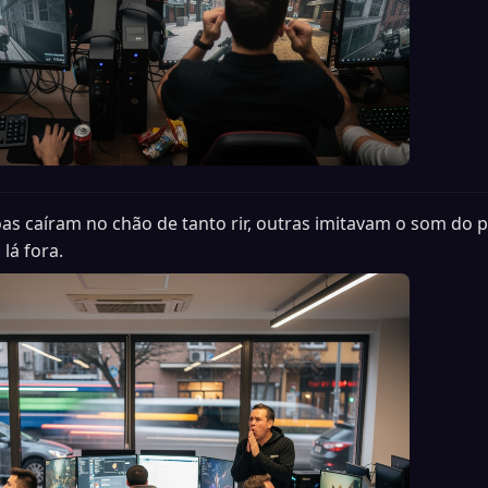
as caíram no chão de tanto rir, outras imitavam o som do
 lá fora.