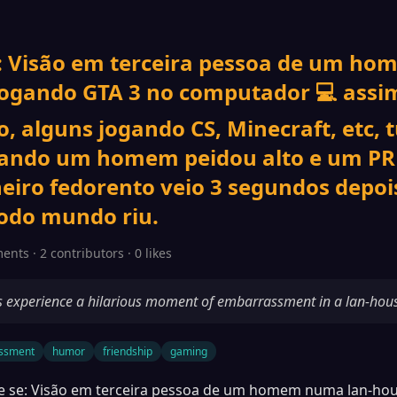
: Visão em terceira pessoa de um h
jogando GTA 3 no computador 💻 ass
 alguns jogando CS, Minecraft, etc, 
ando um homem peidou alto e um PR
heiro fedorento veio 3 segundos depoi
todo mundo riu.
ents · 2 contributors · 0 likes
ds experience a hilarious moment of embarrassment in a lan-hou
ssment
humor
friendship
gaming
e se: Visão em terceira pessoa de um homem numa lan-ho