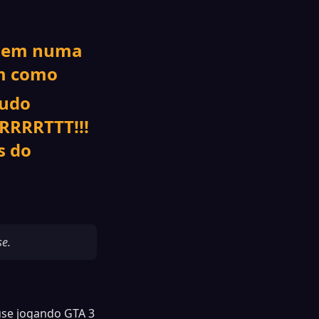
omem numa
im como
tudo
RRRRTTT!!!
s do
se.
use jogando GTA 3