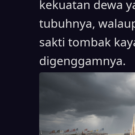
kekuatan dewa ya
tubuhnya, walaup
sakti tombak ka
digenggamnya.