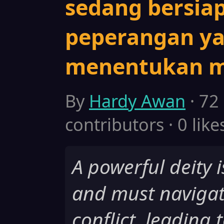
sedang bersia
peperangan y
menentukan m
By
Hardy Awan
· 72
contributors · 0 like
A powerful deity 
and must navigat
conflict, leading