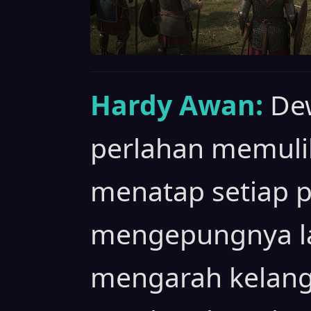
Hardy Awan:
De
perlahan memulih
menatap setiap 
mengepungnya l
mengarah kelang