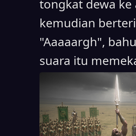
tongkat dewa ke 
kemudian berte
"Aaaaargh", bah
suara itu memeka