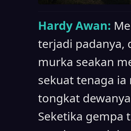
Hardy Awan:
Me
terjadi padanya, 
murka seakan men
sekuat tenaga i
tongkat dewanya
Seketika gempa te