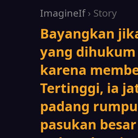
ImagineIf
› Story
Bayangkan jik
yang dihukum 
karena membe
Tertinggi, ia j
padang rumpu
pasukan besar