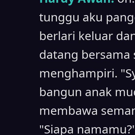
tunggu aku pangg
berlari keluar d
datang bersama 
menghampiri. "S
bangun anak mud
membawa semangk
"Siapa namamu?"