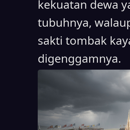
kekuatan dewa ya
tubuhnya, walaup
sakti tombak ka
digenggamnya.