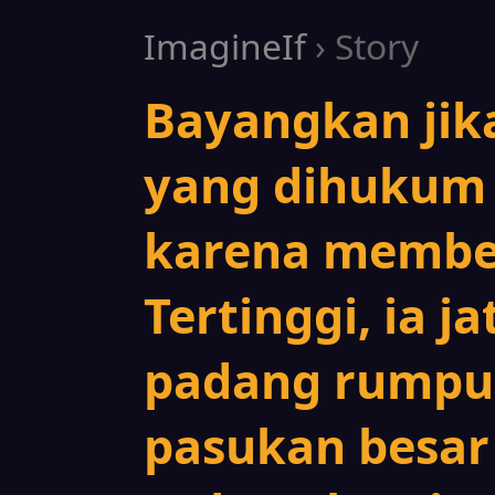
ImagineIf
› Story
Bayangkan jik
yang dihukum 
karena membe
Tertinggi, ia j
padang rumpu
pasukan besar