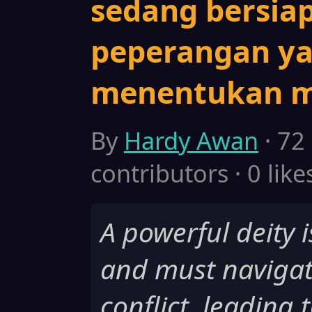
sedang bersia
peperangan y
menentukan m
By
Hardy Awan
· 72
contributors · 0 like
A powerful deity 
and must navigat
conflict, leading