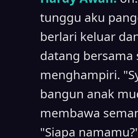
tunggu aku pangg
berlari keluar d
datang bersama 
menghampiri. "S
bangun anak mud
membawa semangk
"Siapa namamu?"