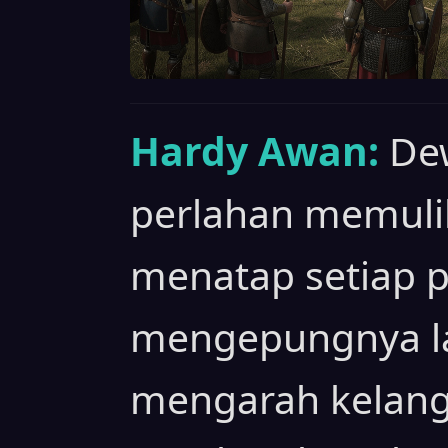
Hardy Awan:
De
perlahan memulih
menatap setiap 
mengepungnya l
mengarah kelang