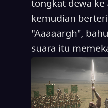
tongkat dewa ke 
kemudian berte
"Aaaaargh", bah
suara itu memeka