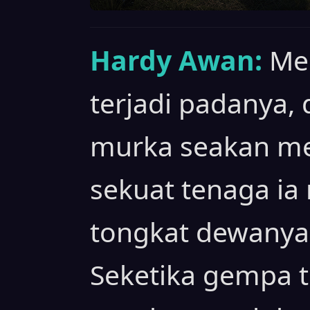
Hardy Awan:
Me
terjadi padanya, 
murka seakan men
sekuat tenaga i
tongkat dewanya
Seketika gempa te