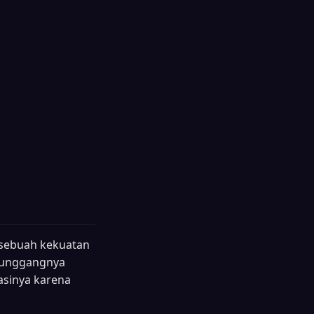
 sebuah kekuatan
enunggangnya
asinya karena