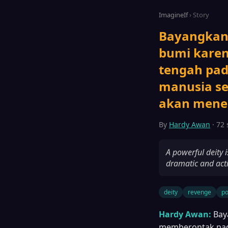
ImagineIf
› Story
Bayangkan 
bumi karen
tengah pa
manusia se
akan mene
By
Hardy Awan
· 72 
A powerful deity 
dramatic and act
deity
revenge
p
Hardy Awan:
Bay
memberontak pada