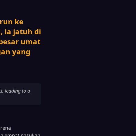
run ke
ia jatuh di
besar umat
gan yang
t, leading to a
arena
na empat pasukan