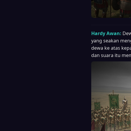
Hardy Awan:
Dew
yang seakan meng
dewa ke atas kep
dan suara itu me