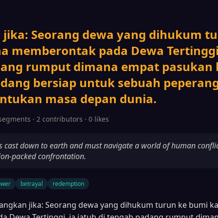
jika: Seorang dewa yang dihukum tu
a memberontak pada Dewa Tertinggi, 
dang rumput dimana empat pasukan 
dang bersiap untuk sebuah peperan
ntukan masa depan dunia.
segments · 2 contributors · 0 likes
is cast down to earth and must navigate a world of human conflic
ion-packed confrontation.
ower
betrayal
redemption
angkan jika: Seorang dewa yang dihukum turun ke bumi k
 Dewa Tertinggi, ia jatuh di tengah padang rumput dima