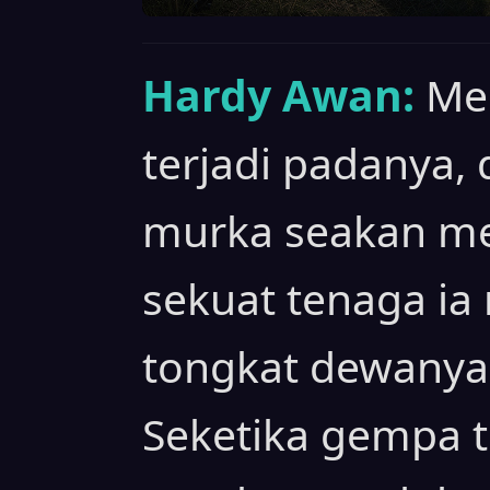
Hardy Awan:
Me
terjadi padanya, 
murka seakan men
sekuat tenaga i
tongkat dewanya
Seketika gempa te