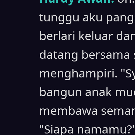
tunggu aku pangg
berlari keluar d
datang bersama 
menghampiri. "S
bangun anak mud
membawa semangk
"Siapa namamu?"