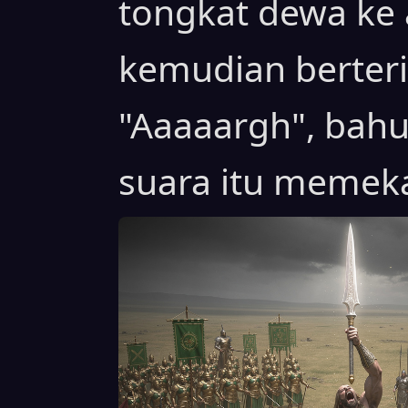
tongkat dewa ke 
kemudian berte
"Aaaaargh", bah
suara itu memeka