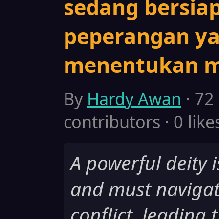
sedang bersia
peperangan y
menentukan m
By
Hardy Awan
· 72
contributors · 0 like
A powerful deity 
and must navigat
conflict, leading