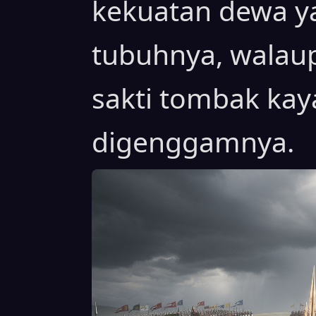
kekuatan dewa ya
tubuhnya, walaup
sakti tombak ka
digenggamnya.