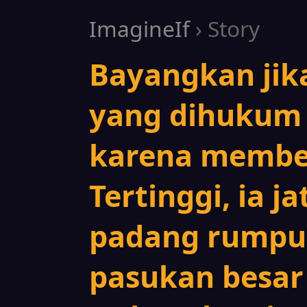
ImagineIf
› Story
Bayangkan jik
yang dihukum 
karena membe
Tertinggi, ia j
padang rumpu
pasukan besar