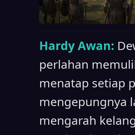
Hardy Awan:
De
perlahan memulih
menatap setiap 
mengepungnya l
mengarah kelang