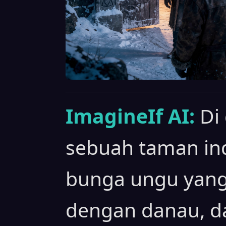
ImagineIf AI:
Di
sebuah taman in
bunga ungu yan
dengan danau, d