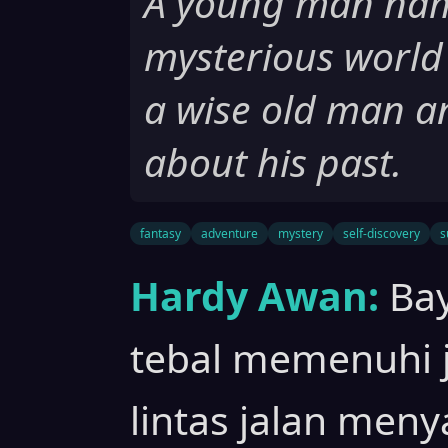
A young man nam
mysterious world
a wise old man a
about his past.
fantasy
adventure
mystery
self-discovery
s
Hardy Awan:
Bay
tebal memenuhi j
lintas jalan men