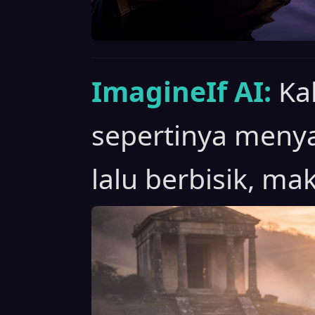
ImagineIf AI:
Ka
sepertinya menya
lalu berbisik, ma