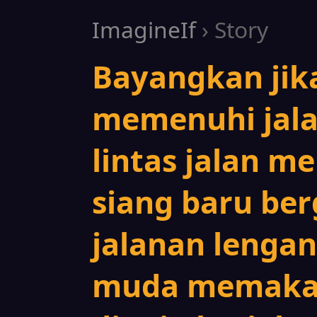
ImagineIf
› Story
Bayangkan jika
memenuhi jala
lintas jalan m
siang baru be
jalanan lenga
muda memakai