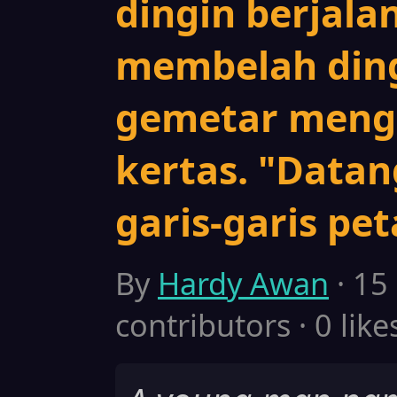
dingin berjala
membelah ding
gemetar meng
kertas. "Datan
garis-garis pet
By
Hardy Awan
· 15
contributors · 0 like