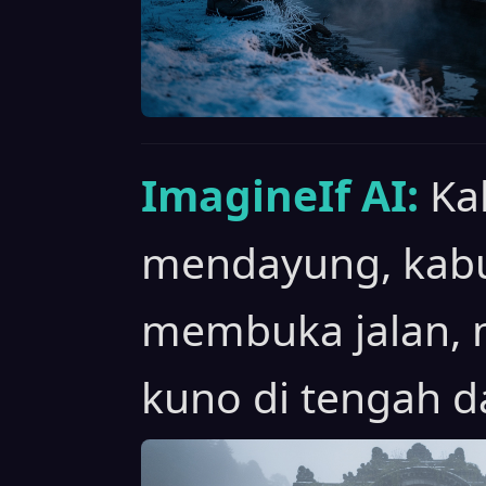
ImagineIf AI:
Ka
mendayung, kabu
membuka jalan, 
kuno di tengah d