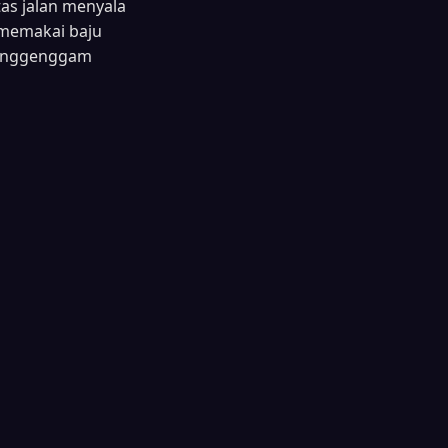
tas jalan menyala
 memakai baju
menggenggam