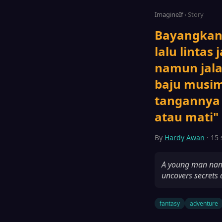
ImagineIf
› Story
Bayangkan 
lalu lintas
namun jal
baju musim
tangannya 
atau mati" 
By
Hardy Awan
· 15 
A young man name
uncovers secrets 
fantasy
adventure