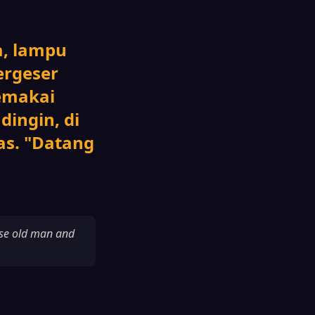
a, lampu
ergeser
emakai
ingin, di
s. "Datang
ise old man and