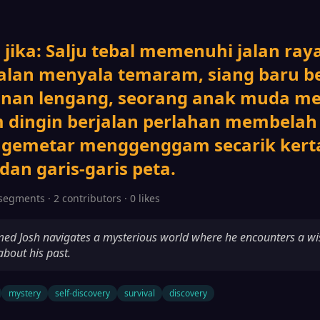
jika: Salju tebal memenuhi jalan ray
 jalan menyala temaram, siang baru b
anan lengang, seorang anak muda m
 dingin berjalan perlahan membelah d
gemetar menggenggam secarik kerta
dan garis-garis peta.
segments · 2 contributors · 0 likes
d Josh navigates a mysterious world where he encounters a w
about his past.
mystery
self-discovery
survival
discovery