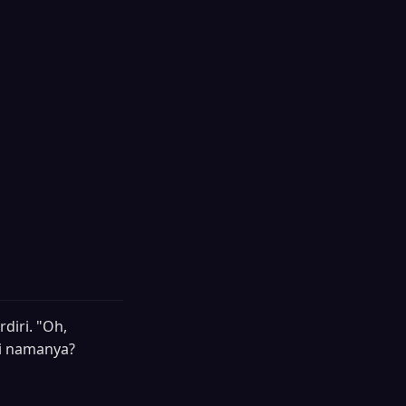
diri. "Oh,
ui namanya?