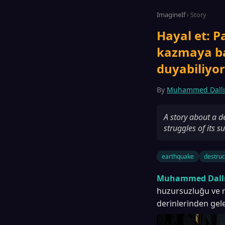
ImagineIf
› Story
Hayal et: P
kazmaya baş
duyabiliyo
By
Muhammed Dallı
A story about a d
struggles of its su
earthquake
destruc
Muhammed Dallı
huzursuzluğu ve rü
derinlerinden gel