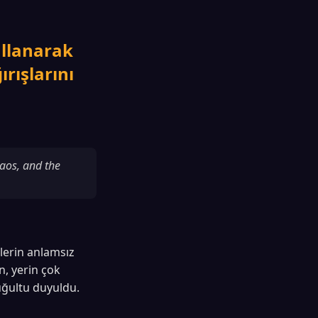
ullanarak
rışlarını
haos, and the
klerin anlamsız
n, yerin çok
uğultu duyuldu.