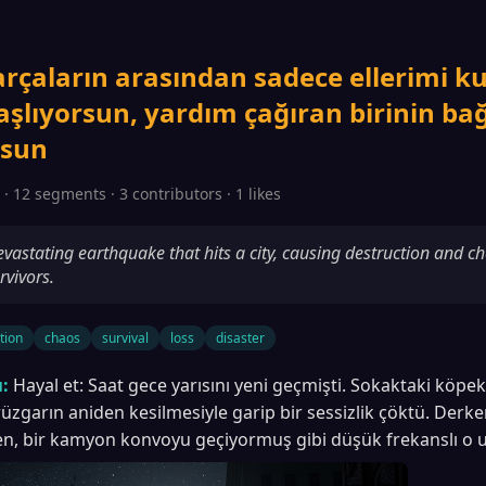
arçaların arasından sadece ellerimi k
lıyorsun, yardım çağıran birinin bağı
rsun
· 12 segments · 3 contributors · 1 likes
evastating earthquake that hits a city, causing destruction and c
rvivors.
tion
chaos
survival
loss
disaster
:
Hayal et: Saat gece yarısını yeni geçmişti. Sokaktaki köpe
zgarın aniden kesilmesiyle garip bir sessizlik çöktü. Derke
en, bir kamyon konvoyu geçiyormuş gibi düşük frekanslı o 