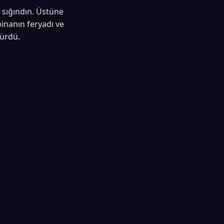
 sığındın. Üstüne
binanın feryadı ve
sürdü.