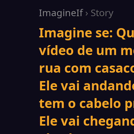
ImagineIf
› Story
Imagine se: Q
vídeo de um m
rua com casaco
Ele vai andando
tem o cabelo p
Ele vai chegan