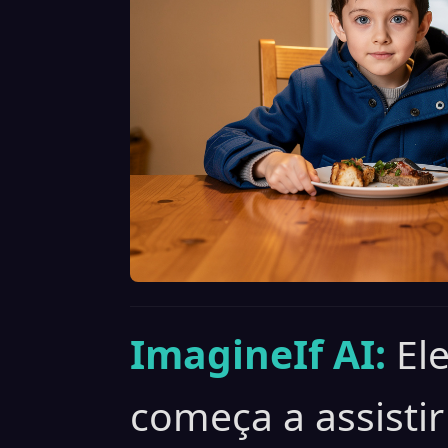
ImagineIf AI:
El
começa a assisti