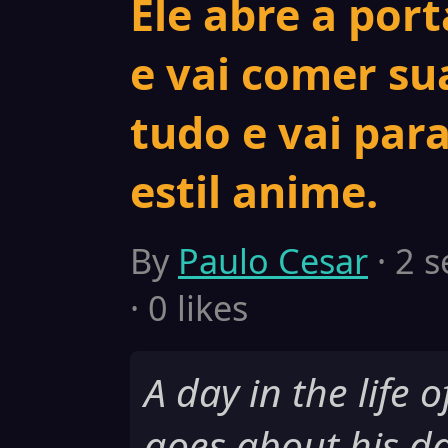
Ele abre a por
e vai comer su
tudo e vai para
estil anime.
By
Paulo Cesar
· 2 
· 0 likes
A day in the life 
goes about his da