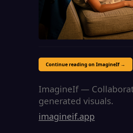
Continue reading on ImagineIf →
ImagineIf — Collaborati
generated visuals.
imagineif.app