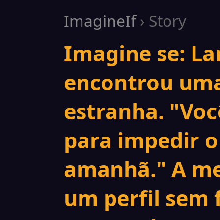
ImagineIf
› Story
Imagine se: La
encontrou uma
estranha. "Voc
para impedir o
amanhã." A m
um perfil sem 