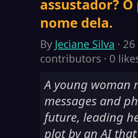
assustador? O 
nome dela.
By
Jeciane Silva
· 26
contributors · 0 like
A young woman r
messages and pho
future, leading he
plot by an AI tha