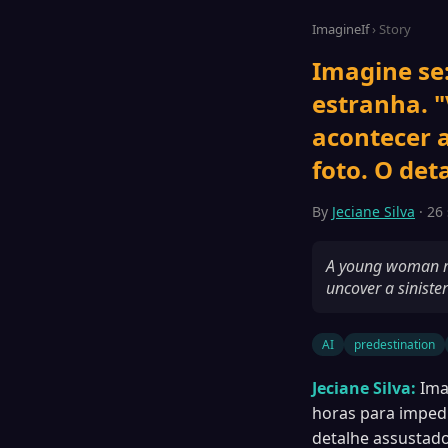
ImagineIf
› Story
Imagine se
estranha. "
acontecer 
foto. O det
By
Jeciane Silva
· 26 
A young woman re
uncover a siniste
AI
predestination
Jeciane Silva:
Ima
horas para impedi
detalhe assustado