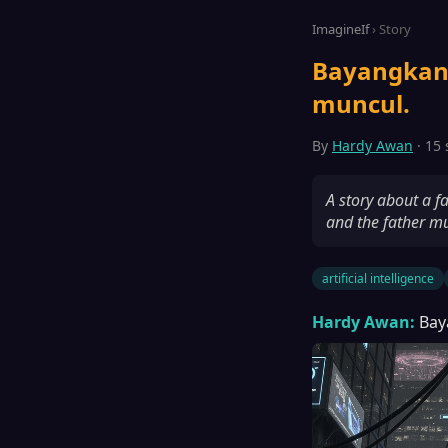
ImagineIf
› Story
Bayangkan 
muncul.
By
Hardy Awan
· 15 
A story about a fa
and the father mu
artificial intelligence
Hardy Awan:
Bay