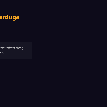
terduga
has taken over,
on.