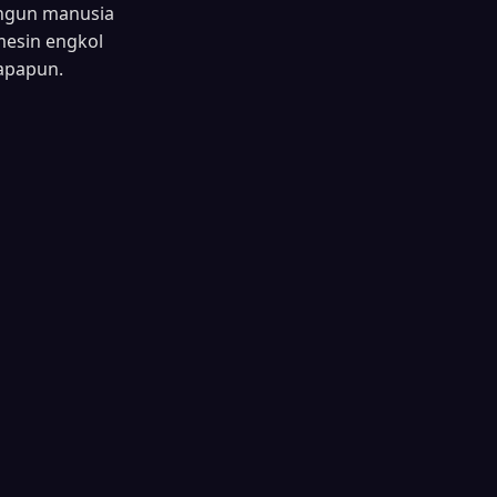
angun manusia
 mesin engkol
 apapun.