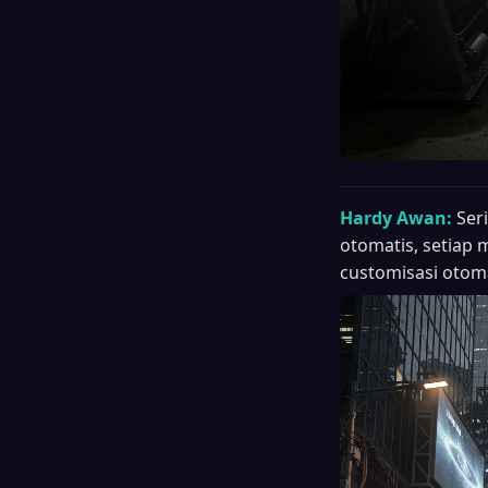
Hardy Awan:
Ser
otomatis, setiap 
customisasi otoma