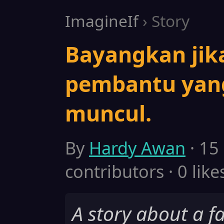
ImagineIf
› Story
Bayangkan jik
pembantu yang
muncul.
By
Hardy Awan
· 15
contributors · 0 like
A story about a fa