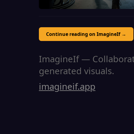
Continue reading on ImagineIf →
ImagineIf — Collaborati
generated visuals.
imagineif.app