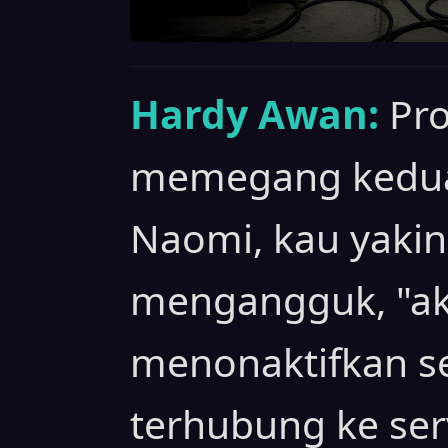
Hardy Awan:
Pr
memegang kedua
Naomi, kau yakin
mengangguk, "a
menonaktifkan s
terhubung ke serv