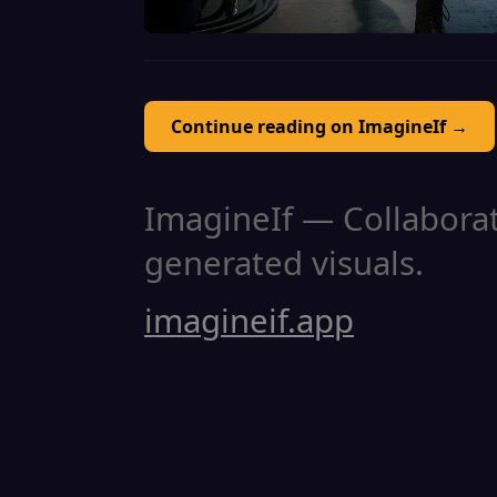
Continue reading on ImagineIf →
ImagineIf — Collaborati
generated visuals.
imagineif.app