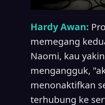
Hardy Awan:
Pr
memegang kedua
Naomi, kau yakin
mengangguk, "a
menonaktifkan s
terhubung ke serv