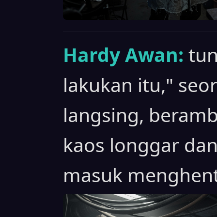
Hardy Awan:
tun
lakukan itu," seo
langsing, beram
kaos longgar da
masuk menghenti