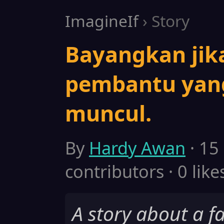
ImagineIf
› Story
Bayangkan jik
pembantu yang
muncul.
By
Hardy Awan
· 15
contributors · 0 like
A story about a fa