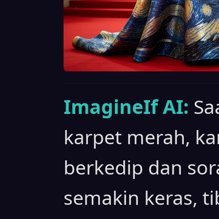
ImagineIf AI:
Sa
karpet merah, k
berkedip dan so
semakin keras, t