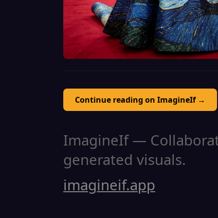
Continue reading on ImagineIf →
ImagineIf — Collaborati
generated visuals.
imagineif.app