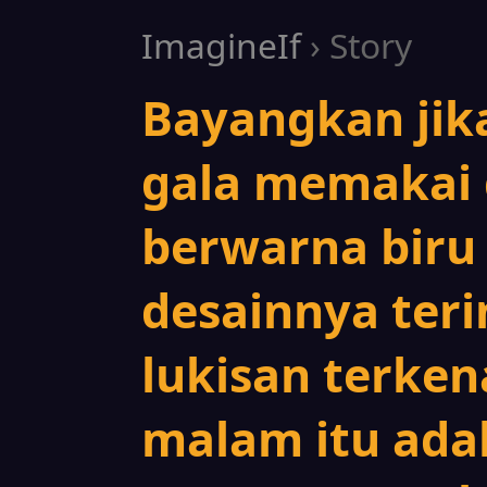
ImagineIf
› Story
Bayangkan jik
gala memakai
berwarna biru
desainnya terin
lukisan terkena
malam itu ad