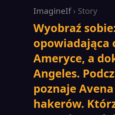
ImagineIf
› Story
Wyobraź sobie:
opowiadająca 
Ameryce, a do
Angeles. Podc
poznaje Avena 
hakerów. Któr