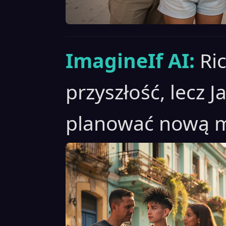
ImagineIf AI:
Ri
przyszłość, lecz 
planować nową m