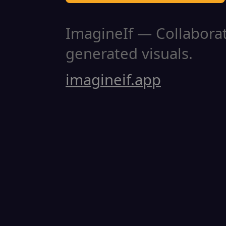
ImagineIf — Collaborati
generated visuals.
imagineif.app