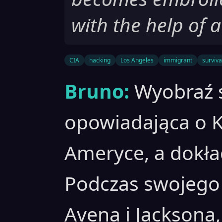
with the help of 
CIA
hacking
Los Angeles
immigrant
surviva
Bruno:
Wyobraź s
opowiadająca o 
Ameryce, a dokła
Podczas swojego
Avena i Jacksona