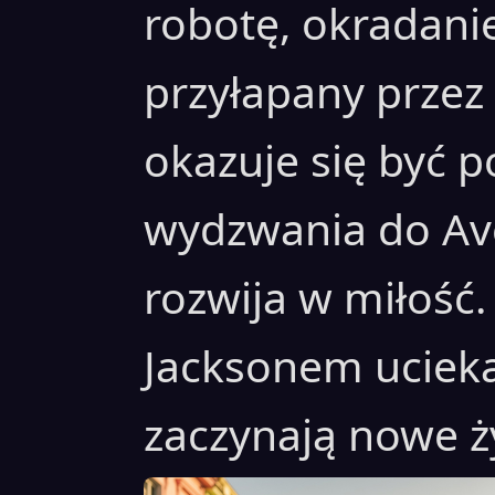
robotę, okradani
przyłapany prze
okazuje się być p
wydzwania do Aven
rozwija w miłość.
Jacksonem ucieka
zaczynają nowe ż