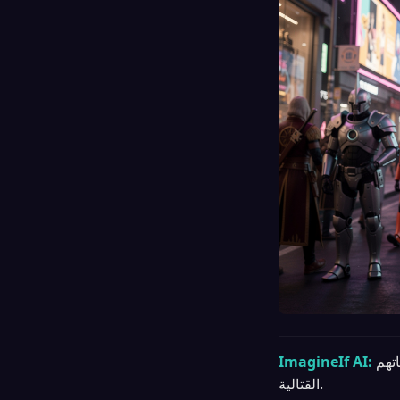
اتهم
ImagineIf AI:
القتالية.