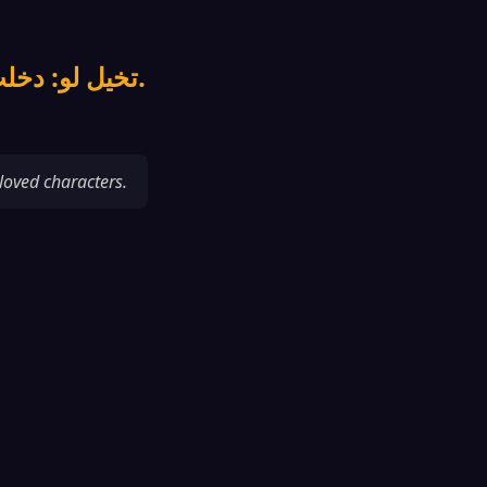
تخيل لو: دخلت عالم الأنمي ووجدت جميع شخصيات بهذا العالم وأنت بطل.
loved characters.