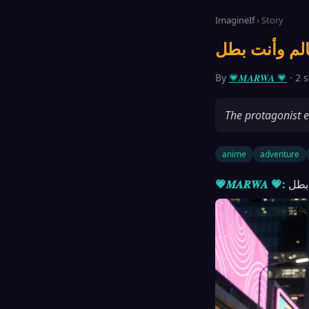
ImagineIf
› Story
By
💗𝑴𝑨𝑹𝑾𝑨 💗
· 2 
The protagonist 
anime
adventure
💗𝑴𝑨𝑹𝑾𝑨 💗: