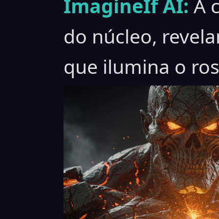
ImagineIf AI:
A 
do núcleo, revel
que ilumina o ro