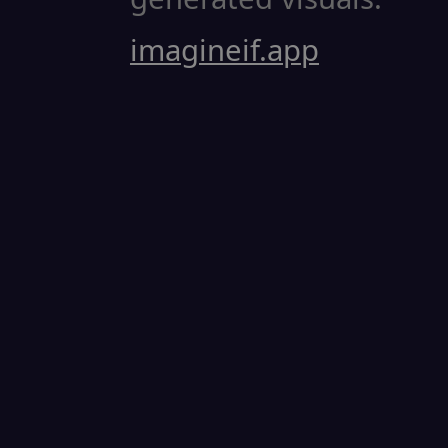
imagineif.app