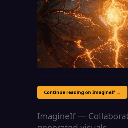
Continue reading on ImagineIf →
ImagineIf — Collaborati
generated visuals.