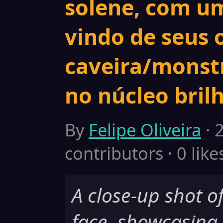
solene, com um
vindo de seus 
caveira/monst
no núcleo bril
By
Felipe Oliveira
· 
contributors · 0 like
A close-up shot o
face, showcasing 