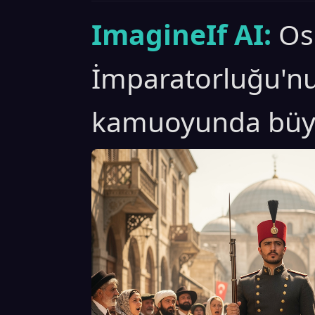
ImagineIf AI:
Os
İmparatorluğu'nu
kamuoyunda büyük