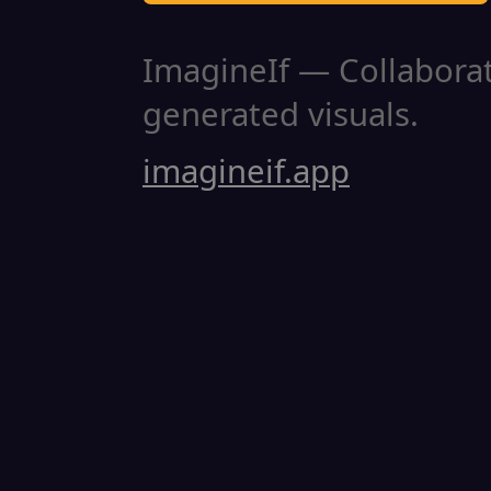
ImagineIf — Collaborati
generated visuals.
imagineif.app