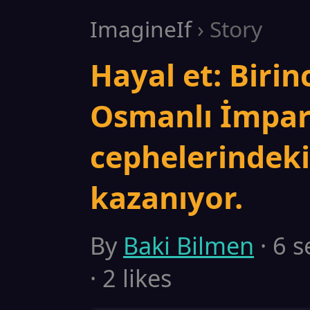
ImagineIf
› Story
Hayal et: Biri
Osmanlı İmpar
cephelerindeki
kazanıyor.
By
Baki Bilmen
· 6 s
· 2 likes