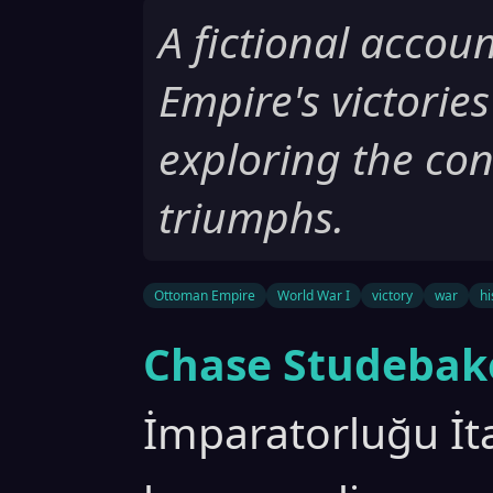
A fictional accou
Empire's victories
exploring the con
triumphs.
Ottoman Empire
World War I
victory
war
hi
Chase Studebak
İmparatorluğu İta