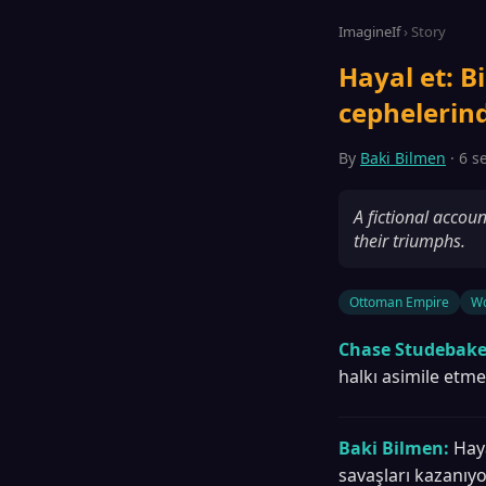
ImagineIf
› Story
Hayal et: 
cephelerind
By
Baki Bilmen
· 6 s
A fictional accou
their triumphs.
Ottoman Empire
Wo
Chase Studebake
halkı asimile etme
Baki Bilmen:
Hay
savaşları kazanıyo