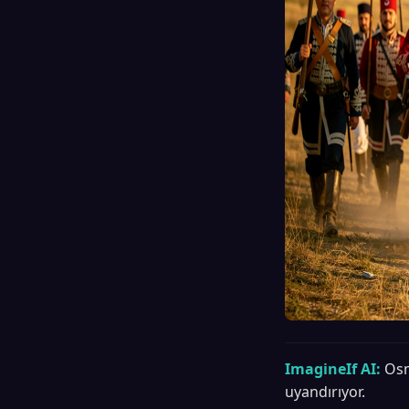
ImagineIf AI:
Osm
uyandırıyor.