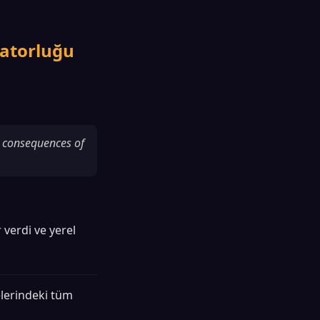
ratorluğu
e consequences of
 verdi ve yerel
elerindeki tüm