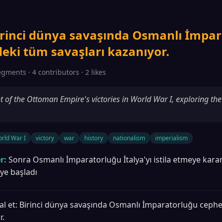
Birinci dünya savaşında Osmanlı İmpa
eki tüm savaşları kazanıyor.
egments · 4 contributors · 2 likes
nt of the Ottoman Empire's victories in World War I, exploring th
rld War I
victory
war
history
nationalism
imperialism
r:
Sonra Osmanlı İmparatorluğu İtalya'yı istila etmeye karar
ye başladı
al et: Birinci dünya savaşında Osmanlı İmparatorluğu ceph
r.