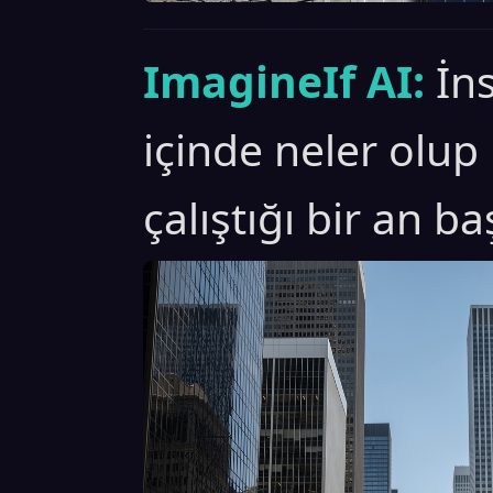
ImagineIf AI:
İn
içinde neler olup
çalıştığı bir an baş