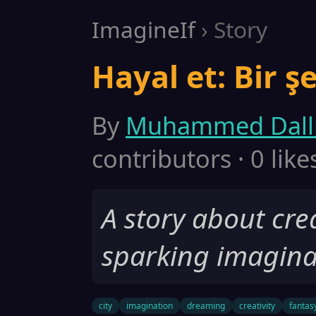
ImagineIf
› Story
Hayal et: Bir ş
By
Muhammed Dall
contributors · 0 like
A story about crea
sparking imaginat
city
imagination
dreaming
creativity
fantas