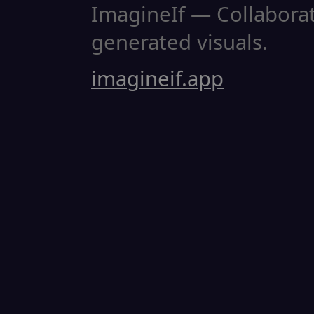
ImagineIf — Collaborati
generated visuals.
imagineif.app