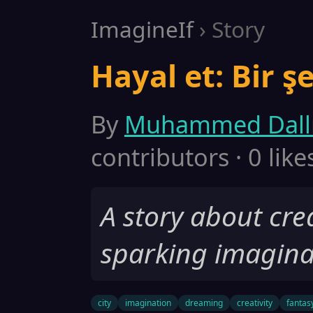
ImagineIf
› Story
Hayal et: Bir ş
By
Muhammed Dall
contributors · 0 like
A story about crea
sparking imaginat
city
imagination
dreaming
creativity
fantas