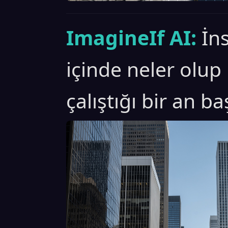
ImagineIf AI:
İn
içinde neler olup
çalıştığı bir an baş