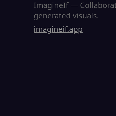
ImagineIf — Collaborati
generated visuals.
imagineif.app