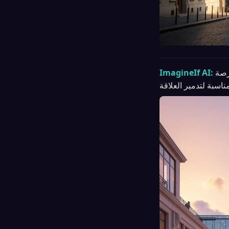
رصة
ImagineIf AI: