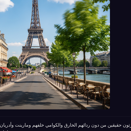
كرتون حقيقين من دون ردائهم الخارق والكوامي خلفهم ومارينت وأدريا