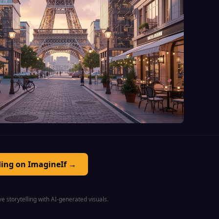
ding on ImagineIf →
e storytelling with AI-generated visuals.