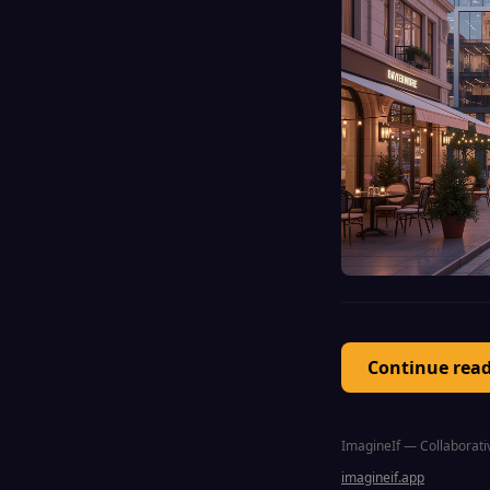
Continue rea
ImagineIf — Collaborativ
imagineif.app