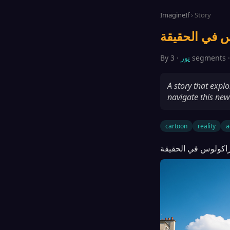
ImagineIf
› Story
· 3 segments 
نور
By
A story that expl
navigate this new 
cartoon
reality
a