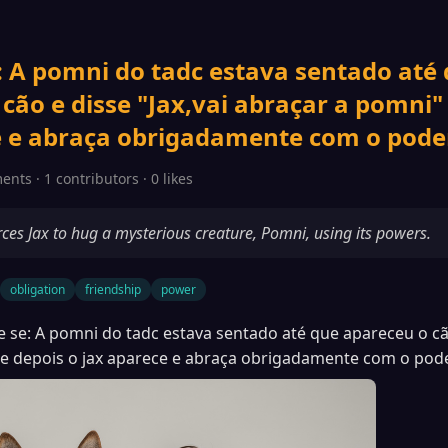
: A pomni do tadc estava sentado até
cão e disse "Jax,vai abraçar a pomni"
e e abraça obrigadamente com o poder
nts · 1 contributors · 0 likes
ces Jax to hug a mysterious creature, Pomni, using its powers.
obligation
friendship
power
 se: A pomni do tadc estava sentado até que apareceu o cão
e depois o jax aparece e abraça obrigadamente com o pode