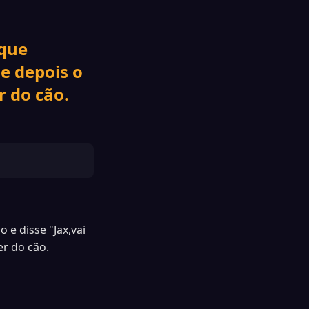
 que
 e depois o
 do cão.
 e disse "Jax,vai
r do cão.