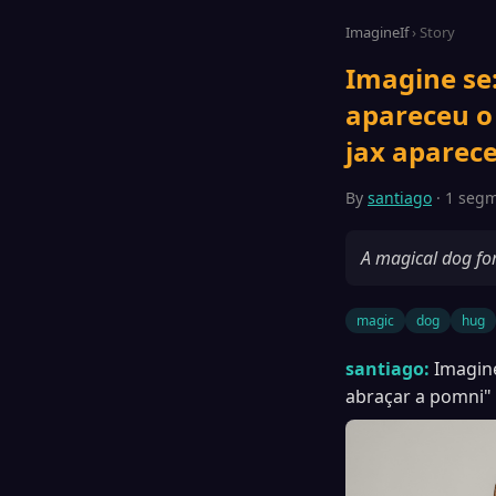
ImagineIf
› Story
Imagine se
apareceu o 
jax aparec
By
santiago
· 1 segme
A magical dog for
magic
dog
hug
santiago:
Imagine
abraçar a pomni" 