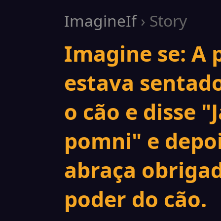
ImagineIf
› Story
Imagine se: A 
estava sentad
o cão e disse "
pomni" e depoi
abraça obriga
poder do cão.