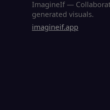
ImagineIf — Collaborati
generated visuals.
imagineif.app