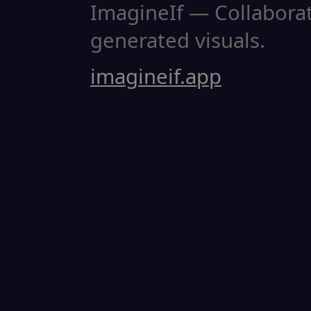
ImagineIf — Collaborati
generated visuals.
imagineif.app