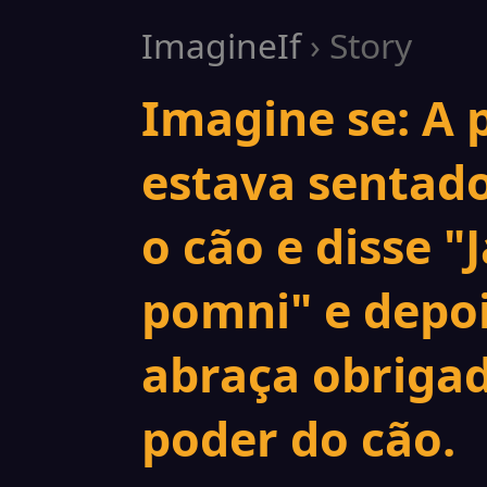
ImagineIf
› Story
Imagine se: A 
estava sentad
o cão e disse "
pomni" e depoi
abraça obriga
poder do cão.