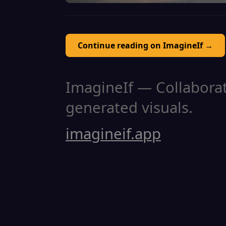
Continue reading on ImagineIf →
ImagineIf — Collaborati
generated visuals.
imagineif.app