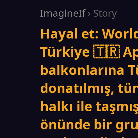
ImagineIf
› Story
Hayal et: Wor
Türkiye 🇹🇷 A
balkonlarına Tü
donatılmış, tü
halkı ile taşm
önünde bir gru