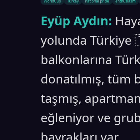
WorldCup
Turkey
national pride
enthusiasm
Eyüp Aydın:
Haya
yolunda Türkiye 
balkonlarına Türk 
donatılmış, tüm b
taşmış, apartman
eğleniyor ve gru
bayrakları var.