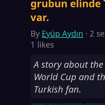
grubun elinde 
var.
By
Eyüp Aydın
· 2 s
1 likes
A story about the
World Cup and th
Turkish fan.