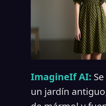
ImagineIf AI:
Se
un jardín antiguo
de mármol y fuen