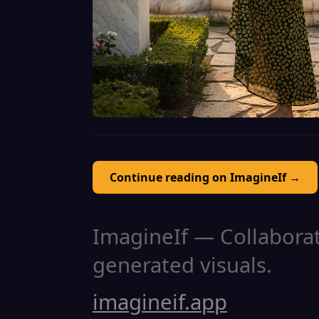
Continue reading on ImagineIf →
ImagineIf — Collaborati
generated visuals.
imagineif.app