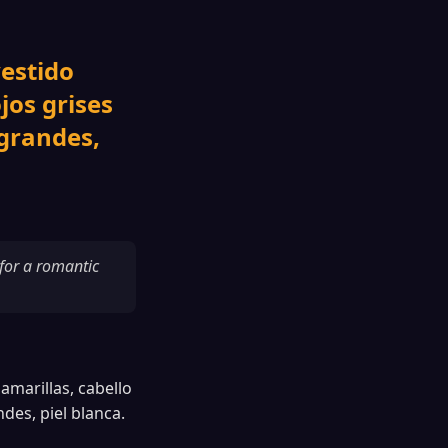
vestido
jos grises
 grandes,
 for a romantic
amarillas, cabello
des, piel blanca.