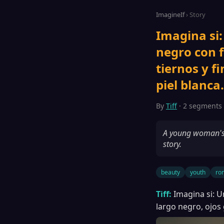
ImagineIf
› Story
Imagina si:
negro con f
tiernos y f
piel blanca.
By
Tiff
· 2 segments ·
A young woman's b
story.
beauty
youth
ro
Tiff:
Imagina si: U
largo negro, ojos 