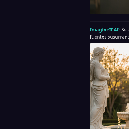
ImagineIf AI:
Se 
fuentes susurrant