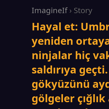
ImagineIf
› Story
Hayal et: Umbr
yeniden ortaya
ninjalar hiç v
saldırıya geçti.
gökyüzünü ayd
gölgeler çığlık