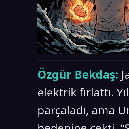
Özgür Bekdaş:
J
elektrik fırlattı. Y
parçaladı, ama Um
bedenine çekti. 