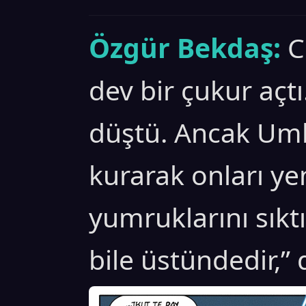
Özgür Bekdaş:
C
dev bir çukur açt
düştü. Ancak Umb
kurarak onları ye
yumruklarını sık
bile üstündedir,”