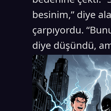
besinim,” diye alay
çarpıyordu. “Bun
diye düşündü, am