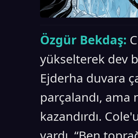
Özgür Bekdaş:
C
yükselterek dev b
Ejderha duvara ça
parçalandı, ama 
kazandırdı. Cole'
vardı. “Ben topr