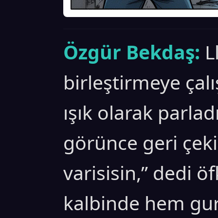
Özgür Bekdaş:
L
birleştirmeye çalış
ışık olarak parlad
görünce geri çekil
varisisin,” dedi ö
kalbinde hem gu