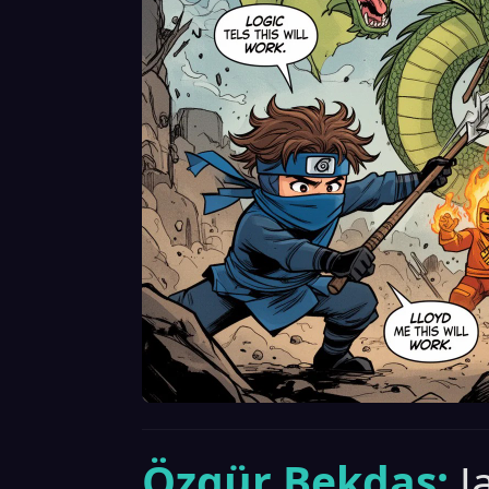
Özgür Bekdaş:
J