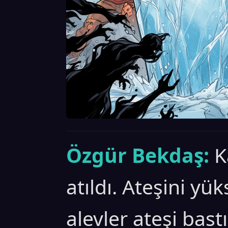
Özgür Bekdaş:
K
atıldı. Ateşini yü
alevler ateşi bast