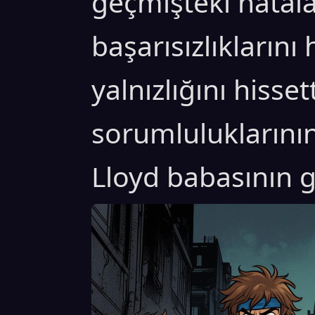
geçmişteki hatala
başarısızlıklarını 
yalnızlığını hisset
sorumluluklarının 
Lloyd babasının g