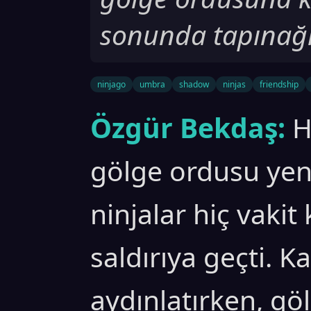
sonunda tapınağı 
ninjago
umbra
shadow
ninjas
friendship
Özgür Bekdaş:
H
gölge ordusu yen
ninjalar hiç vaki
saldırıya geçti. K
aydınlatırken, göl