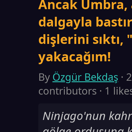
Ancak Umbra, a
dalgayla bastır
dişlerini sıktı,
yakacağım!
By
Özgür Bekdaş
· 
contributors · 1 like
Ninjago'nun kah
gölge ordusuna ka