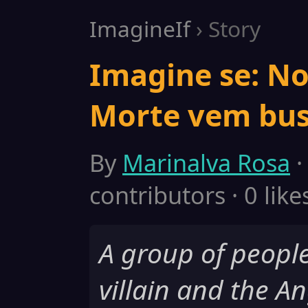
ImagineIf
› Story
Imagine se: No 
Morte vem bus
By
Marinalva Rosa
·
contributors · 0 like
A group of peopl
villain and the A