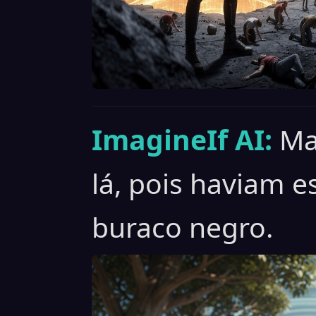
ImagineIf AI:
Ma
lá, pois haviam 
buraco negro.