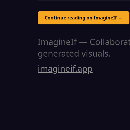
Continue reading on ImagineIf →
ImagineIf — Collaborati
generated visuals.
imagineif.app