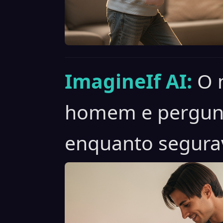
ImagineIf AI:
O 
homem e pergun
enquanto segurav