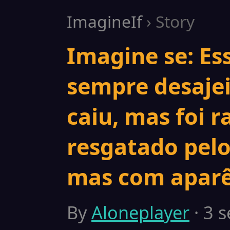
ImagineIf
› Story
Imagine se: Es
sempre desajei
caiu, mas foi 
resgatado pel
mas com aparê
By
Aloneplayer
· 3 