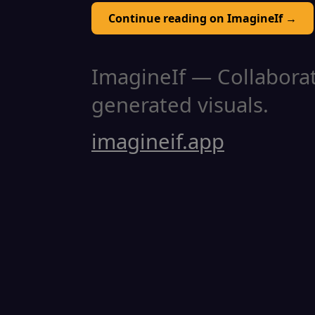
Continue reading on ImagineIf →
ImagineIf — Collaborati
generated visuals.
imagineif.app