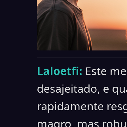
Laloetfi:
Este me
desajeitado, e qu
rapidamente res
magro, mas robu