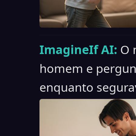
ImagineIf AI:
O 
homem e pergun
enquanto segurav