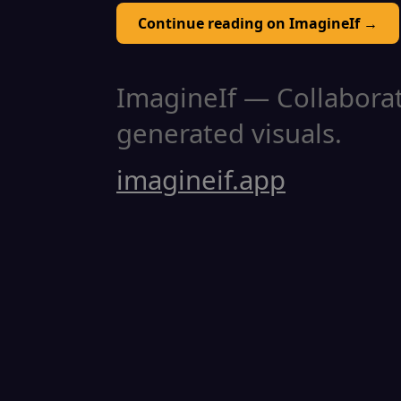
Continue reading on ImagineIf →
ImagineIf — Collaborati
generated visuals.
imagineif.app