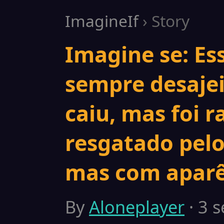
ImagineIf
› Story
Imagine se: Es
sempre desajei
caiu, mas foi 
resgatado pel
mas com aparê
By
Aloneplayer
· 3 