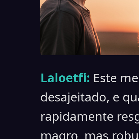
Laloetfi:
Este me
desajeitado, e qu
rapidamente res
magro, mas robu