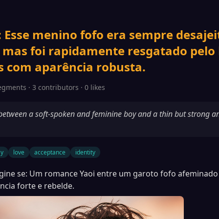
 Esse menino fofo era sempre desajeit
, mas foi rapidamente resgatado pe
 com aparência robusta.
egments · 3 contributors · 0 likes
between a soft-spoken and feminine boy and a thin but strong an
ay
love
acceptance
identity
gine se: Um romance Yaoi entre um garoto fofo afemina
ia forte e rebelde.