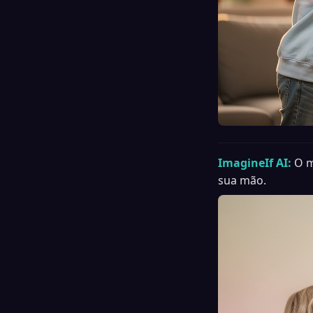
ImagineIf AI:
O m
sua mão.