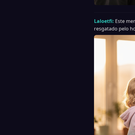
Laloetfi:
Este men
resgatado pelo 