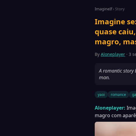
ImagineIf
› Story
Imagine se:
quase caiu
magro, mas
By
Aloneplayer
· 3 s
A romantic story 
man.
yaoi
romance
g
Aloneplayer:
Ima
magro com aparênc