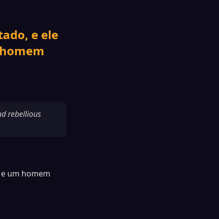
ado, e ele
lo homem
d rebellious
do e um homem