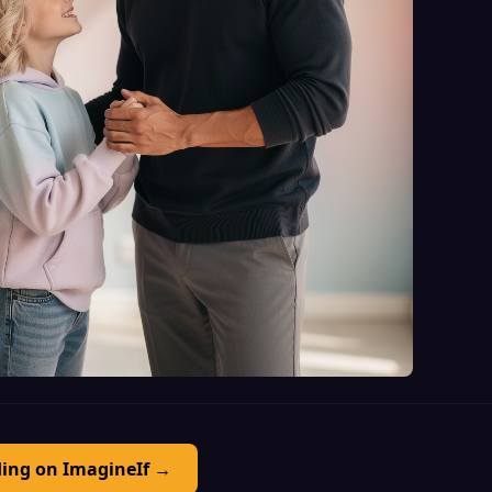
ding on ImagineIf →