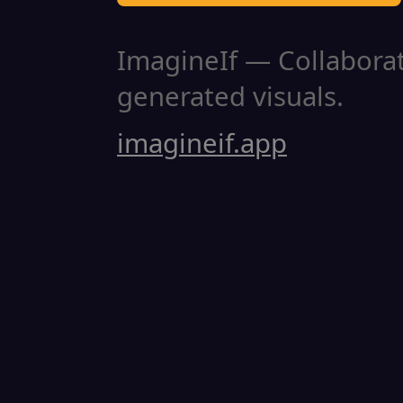
ImagineIf — Collaborati
generated visuals.
imagineif.app