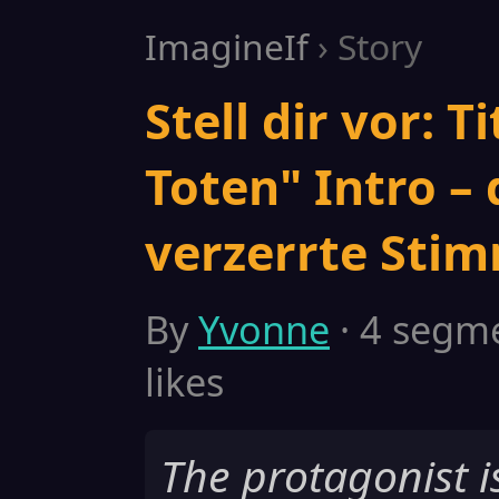
ImagineIf
› Story
Stell dir vor: T
Toten" Intro – 
verzerrte Stim
By
Yvonne
· 4 segme
likes
The protagonist i