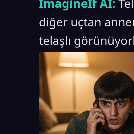
ImagineIf AI:
Te
diğer uçtan anne
telaşlı görünüyorl