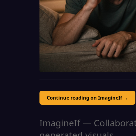
Continue reading on ImagineIf →
ImagineIf — Collaborati
generated visuals.