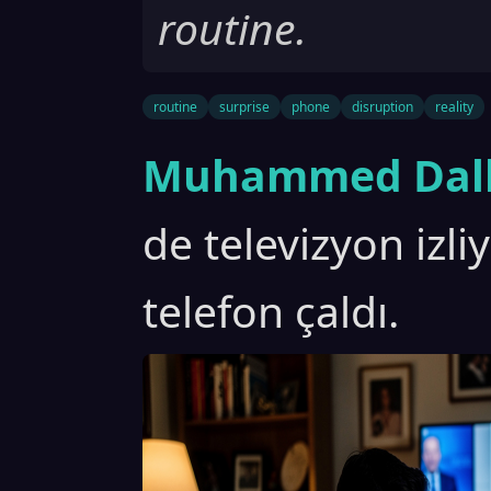
routine.
routine
surprise
phone
disruption
reality
Muhammed Dall
de televizyon izl
telefon çaldı.