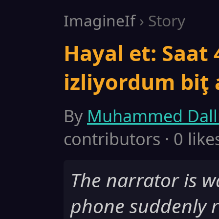
ImagineIf
› Story
Hayal et: Saat 
izliyordum biţ 
By
Muhammed Dall
contributors · 0 like
The narrator is w
phone suddenly ri