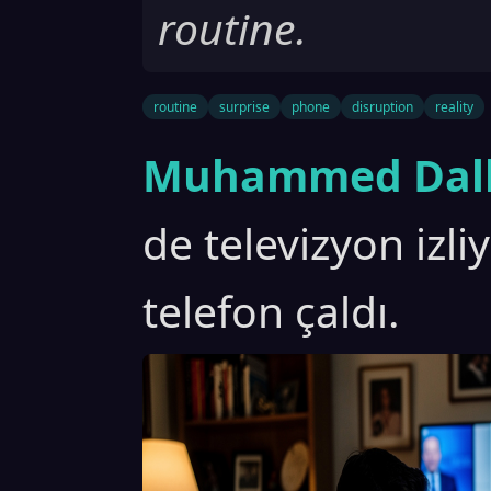
routine.
routine
surprise
phone
disruption
reality
Muhammed Dall
de televizyon izl
telefon çaldı.