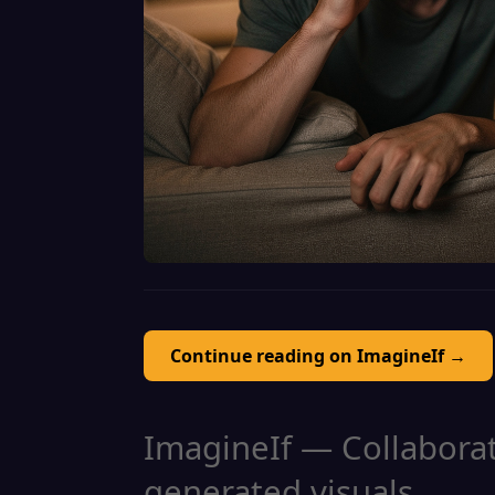
Continue reading on ImagineIf →
ImagineIf — Collaborati
generated visuals.