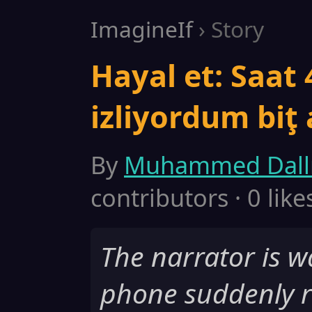
ImagineIf
› Story
Hayal et: Saat 
izliyordum biţ 
By
Muhammed Dall
contributors · 0 like
The narrator is w
phone suddenly ri