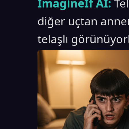
ImagineIf AI:
Te
diğer uçtan anne
telaşlı görünüyorl