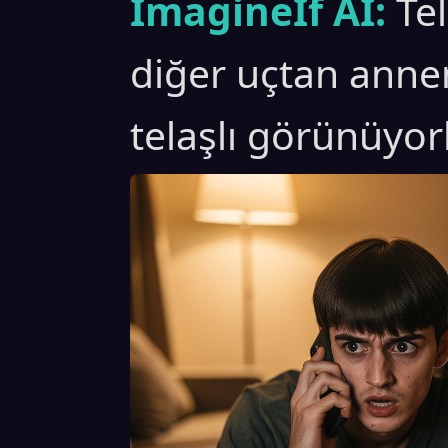
ImagineIf AI:
Te
diğer uçtan anne
telaşlı görünüyorl