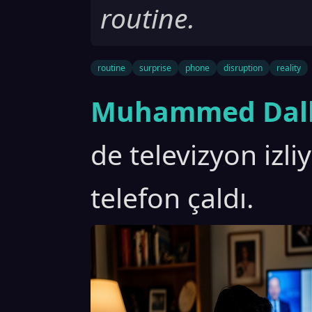
routine.
routine
surprise
phone
disruption
reality
Muhammed Dall
de televizyon izl
telefon çaldı.