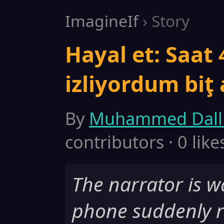
ImagineIf
› Story
Hayal et: Saat 
izliyordum biţ 
By
Muhammed Dall
contributors · 0 like
The narrator is w
phone suddenly ri