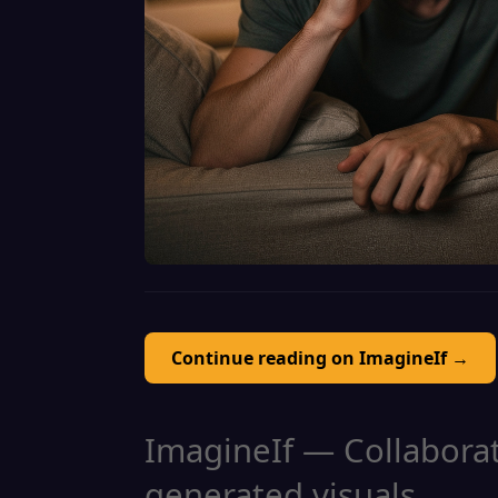
Continue reading on ImagineIf →
ImagineIf — Collaborati
generated visuals.