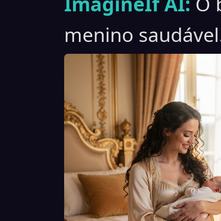
ImagineIf AI:
O 
menino saudável. 