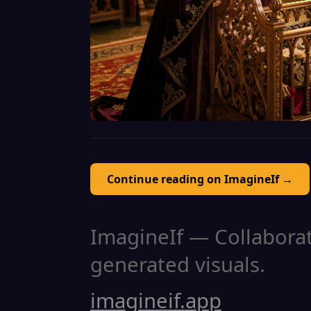
Continue reading on ImagineIf →
ImagineIf — Collaborati
generated visuals.
imagineif.app