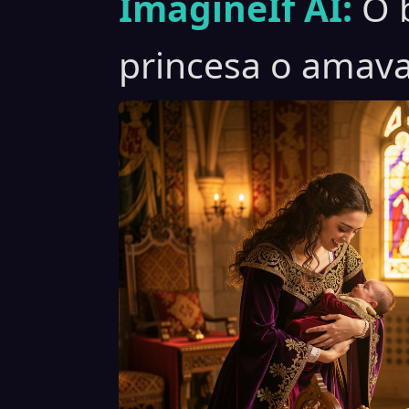
ImagineIf AI:
O 
princesa o amava