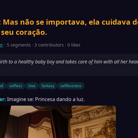
: Mas não se importava, ela cuidava d
 seu coração.
er
· 5 segments · 3 contributors · 0 likes
irth to a healthy baby boy and takes care of him with all her hear
od
selfless
love
fantasy
selflessness
er:
Imagine se: Princesa dando a luz.