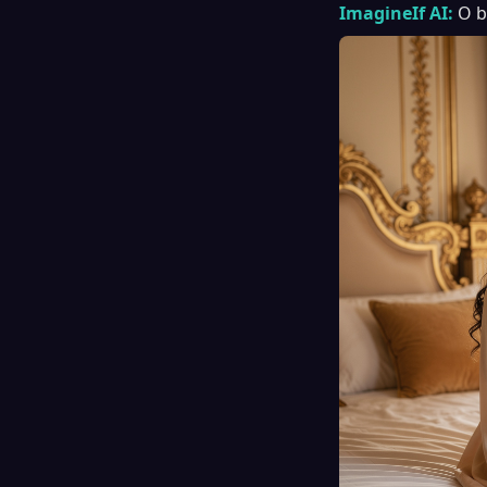
ImagineIf AI:
O b