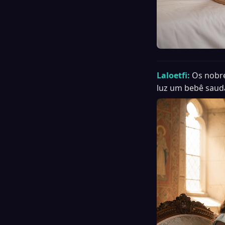
Laloetfi:
Os nobre
luz um bebê saudá