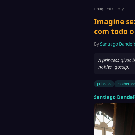
ImagineIf
› Story
Imagine se
com todo o
By
Santiago Dandef
A princess gives b
nobles' gossip.
princess
motherho
Santiago Dandef