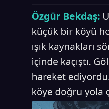
Özgür Bekdaş:
U
küçük bir köyü he
ışık kaynakları s
içinde kaçıştı. Gö
hareket ediyordu
köye doğru yola çı