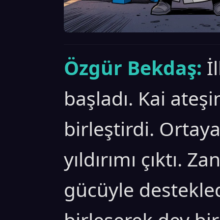
Özgür Bekdaş:
İ
başladı. Kai ateşin
birleştirdi. Ortay
yıldırımı çıktı. Z
gücüyle destekled
birleşerek dev bir