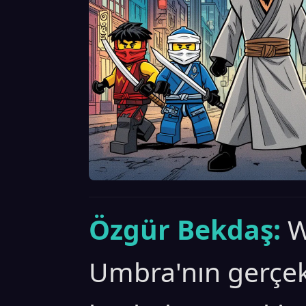
Özgür Bekdaş:
W
Umbra'nın gerçe