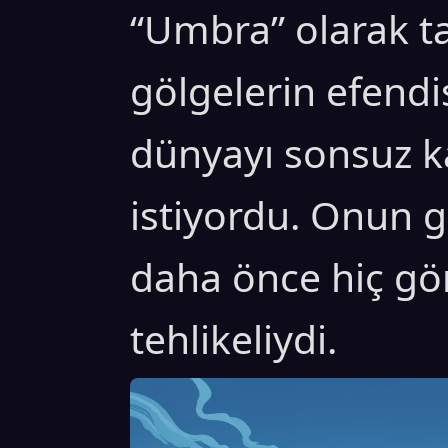
“Umbra” olarak t
gölgelerin efendis
dünyayı sonsuz k
istiyordu. Onun 
daha önce hiç gö
tehlikeliydi.