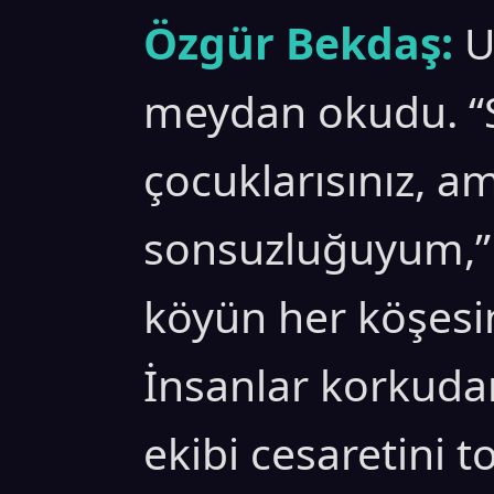
Özgür Bekdaş:
U
meydan okudu. “Si
çocuklarısınız, a
sonsuzluğuyum,” 
köyün her köşesi
İnsanlar korkudan
ekibi cesaretini t