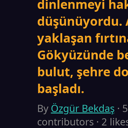
dinlenmeyi hak
düşünüyordu. A
yaklaşan fırtın
Gökyüzünde bel
bulut, şehre d
başladı.
By
Özgür Bekdaş
· 
contributors · 2 like