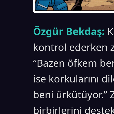
Özgür Bekdaş:
K
kontrol ederken zo
“Bazen öfkem beni
ise korkularını di
beni ürkütüyor.” 
birbirlerini destek