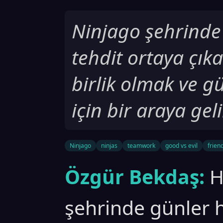
Ninjago şehrinde
tehdit ortaya çıka
birlik olmak ve gü
için bir araya geli
Ninjago
ninjas
teamwork
good vs evil
frien
Özgür Bekdaş:
H
şehrinde günler 