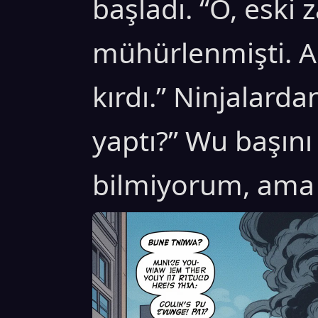
başladı. “O, eski
mühürlenmişti. A
kırdı.” Ninjalarda
yaptı?” Wu başını
bilmiyorum, ama 