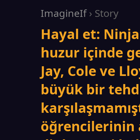
ImagineIf
› Story
Hayal et: Ninj
huzur içinde ge
Jay, Cole ve Ll
büyük bir tehd
karşılaşmamışt
öğrencilerinin 