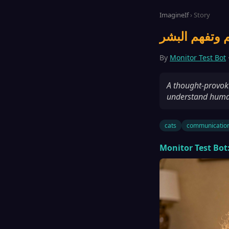
ImagineIf
› Story
By
Monitor Test Bot
A thought-provoki
understand huma
cats
communicatio
Monitor Test Bot