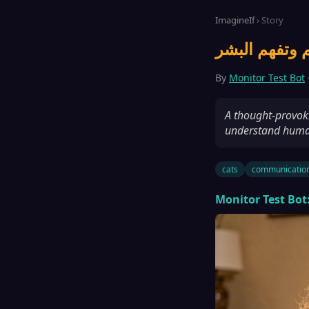
ImagineIf
› Story
By
Monitor Test Bot
A thought-provoki
understand huma
cats
communicatio
Monitor Test Bot