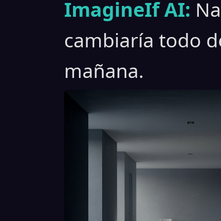
ImagineIf AI:
Na
cambiaría todo de
mañana.