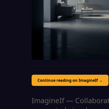
Continue reading on ImagineIf →
ImagineIf — Collaborati