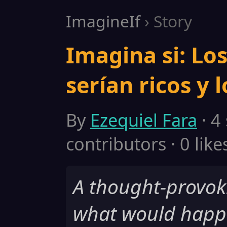
ImagineIf
› Story
Imagina si: Lo
serían ricos y 
By
Ezequiel Fara
· 4
contributors · 0 like
A thought-provoki
what would happe