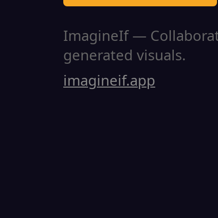
ImagineIf — Collaborati
generated visuals.
imagineif.app