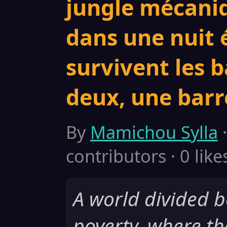
jungle mécaniq
dans une nuit 
survivent les b
deux, une barr
By
Mamichou Sylla
·
contributors · 0 like
A world divided 
poverty, where the